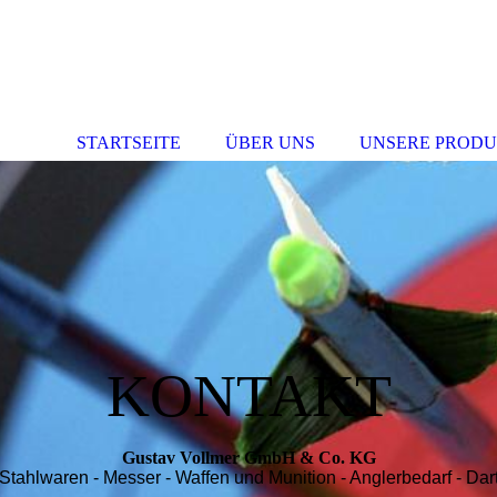
STARTSEITE
ÜBER UNS
UNSERE PROD
KONTAKT
Gustav Vollmer GmbH & Co. KG
Stahlwaren - Messer - Waffen und Munition - Anglerbedarf - Dar