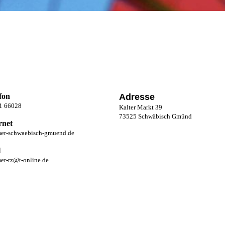
fon
Adresse
1 66028
Kalter Markt 39
73525 Schwäbisch Gmünd
rnet
mer-schwaebisch-gmuend.de
l
er-rz@t-online.de