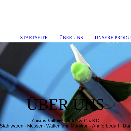
STARTSEITE
ÜBER UNS
UNSERE PROD
ÜBER UNS
Gustav Vollmer GmbH & Co. KG
Stahlwaren - Messer - Waffen und Munition - Anglerbedarf - Dar