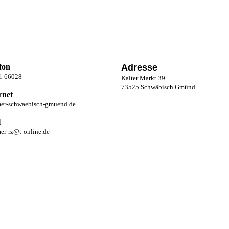
fon
Adresse
1 66028
Kalter Markt 39
73525 Schwäbisch Gmünd
rnet
mer-schwaebisch-gmuend.de
l
er-rz@t-online.de