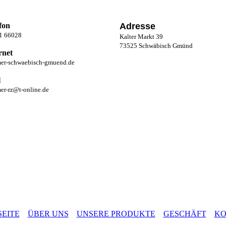
fon
Adresse
1 66028
Kalter Markt 39
73525 Schwäbisch Gmünd
rnet
mer-schwaebisch-gmuend.de
l
er-rz@t-online.de
SEITE
ÜBER UNS
UNSERE PRODUKTE
GESCHÄFT
KO