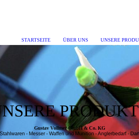
STARTSEITE
ÜBER UNS
UNSERE PROD
UNSERE PRODUKT
Gustav Vollmer GmbH & Co. KG
Stahlwaren - Messer - Waffen und Munition - Anglerbedarf - Dar